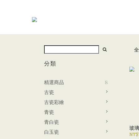
全
分類
精選商品
8
古瓷
古瓷彩繪
青瓷
青白瓷
玻
白玉瓷
NT$