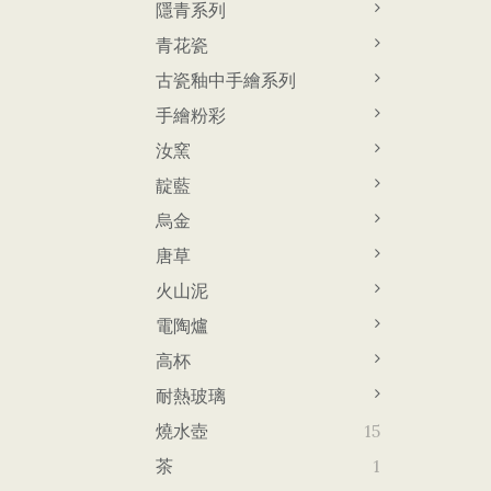
隱青系列
青花瓷
古瓷釉中手繪系列
手繪粉彩
汝窯
靛藍
烏金
唐草
火山泥
電陶爐
高杯
耐熱玻璃
燒水壺
15
茶
1