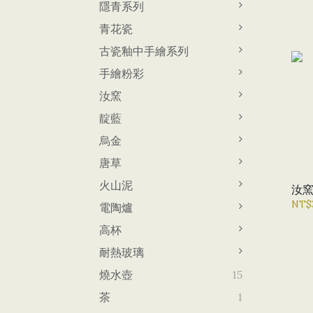
隱青系列
青花瓷
古瓷釉中手繪系列
手繪粉彩
汝窯
靛藍
烏金
唐草
火山泥
汝
NT$
電陶爐
高杯
耐熱玻璃
燒水壺
15
茶
1