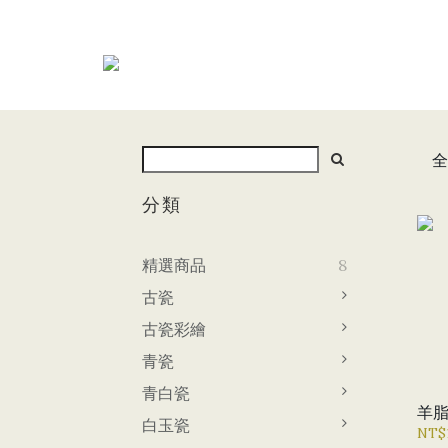
全
分類
精選商品
8
古瓷
古瓷彩繪
青瓷
青白瓷
羊
白玉瓷
NT$