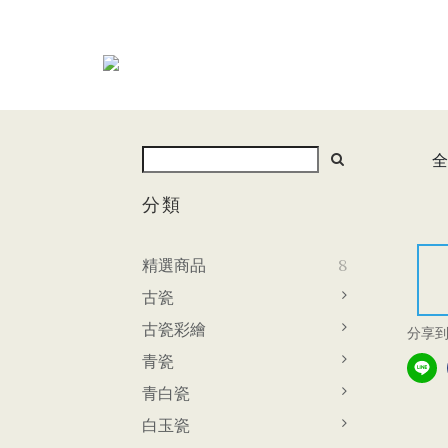
全
分類
精選商品
8
古瓷
古瓷彩繪
分享
青瓷
青白瓷
白玉瓷