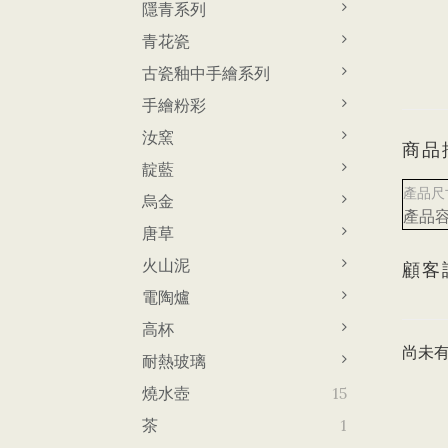
隱青系列
青花瓷
古瓷釉中手繪系列
手繪粉彩
汝窯
商品
靛藍
產品尺寸
烏金
產品容
唐草
火山泥
顧客
電陶爐
高杯
尚未
耐熱玻璃
燒水壺
15
茶
1