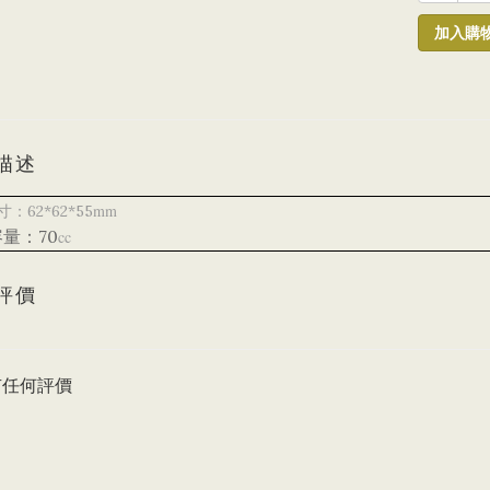
加入購
描述
mm
：62*62*55
量：70
cc
評價
有任何評價