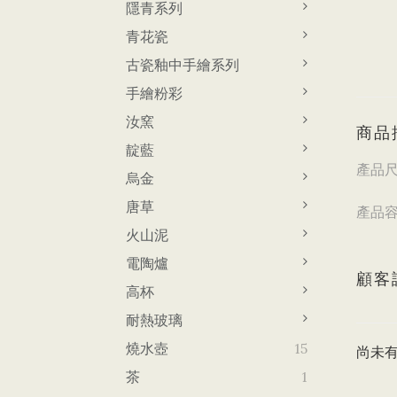
隱青系列
青花瓷
古瓷釉中手繪系列
手繪粉彩
汝窯
商品
靛藍
產品尺寸
烏金
大 
唐草
產品容
大
火山泥
電陶爐
顧客
高杯
耐熱玻璃
燒水壺
15
尚未
茶
1