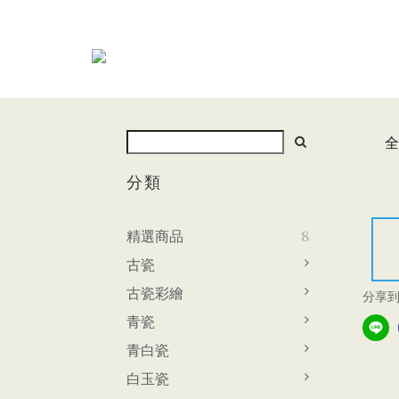
全
分類
精選商品
8
古瓷
古瓷彩繪
分享
青瓷
青白瓷
白玉瓷