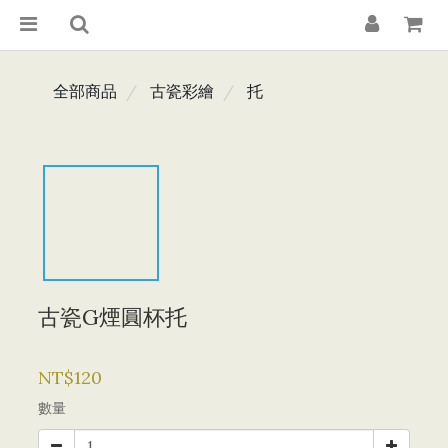
全部商品
古瓷彩繪
托
古瓷G煙圓杯托
NT$120
數量