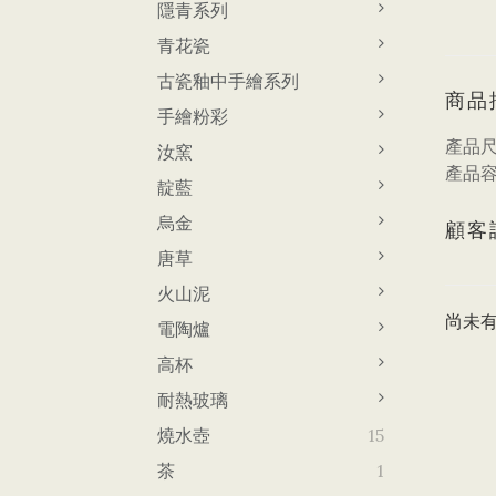
隱青系列
青花瓷
古瓷釉中手繪系列
商品
手繪粉彩
產品尺寸
汝窯
產品容量
靛藍
烏金
顧客
唐草
火山泥
尚未
電陶爐
高杯
耐熱玻璃
燒水壺
15
茶
1