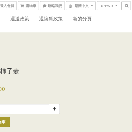
登入會員
購物車
聯絡我們
繁體中文
$ TWD
網
運送政策
退換貨政策
新的分頁
柿子壺
00
物車