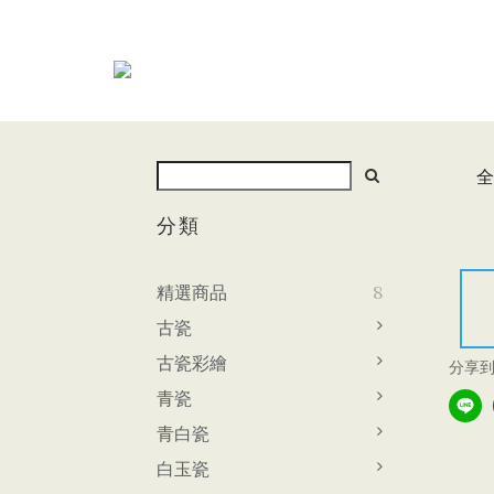
全
分類
精選商品
8
古瓷
古瓷彩繪
分享
青瓷
青白瓷
白玉瓷