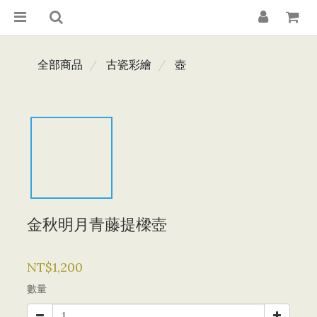
全部商品
古瓷彩繪
壺
金秋明月青藤提樑壺
NT$1,200
數量