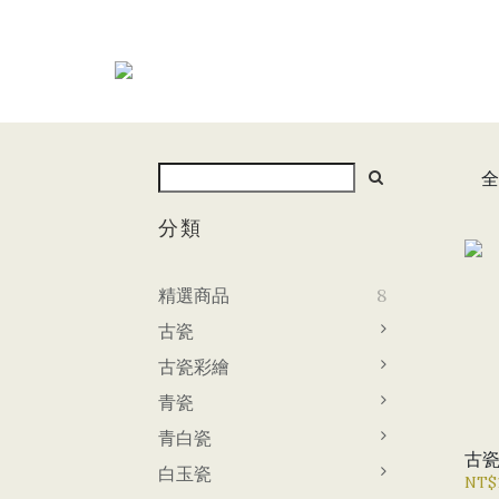
全
分類
精選商品
8
古瓷
古瓷彩繪
青瓷
青白瓷
古
白玉瓷
NT$