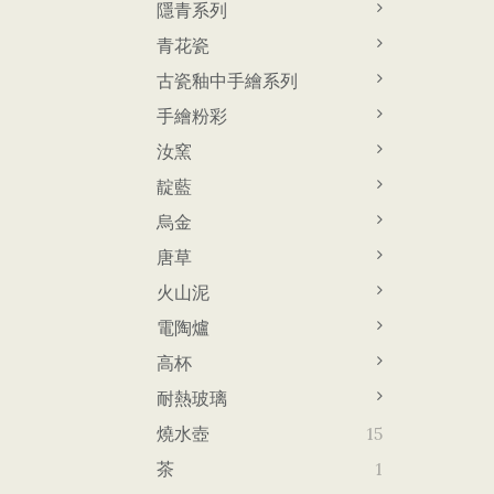
隱青系列
青花瓷
古瓷釉中手繪系列
手繪粉彩
汝窯
靛藍
烏金
唐草
火山泥
電陶爐
高杯
耐熱玻璃
燒水壺
15
茶
1