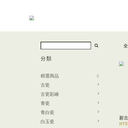
全
分類
精選商品
8
古瓷
古瓷彩繪
青瓷
青白瓷
新
白玉瓷
NT$