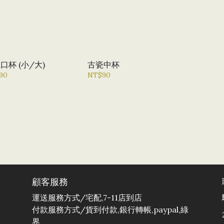
口杯 (小/大)
古瓷中杯
90
NT$90
顧客服務
運送服務方式/宅配,7-11店到店
付款服務方式/貨到付款,銀行轉帳,paypal,綠
界