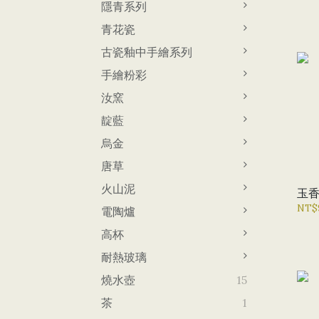
隱青系列
青花瓷
古瓷釉中手繪系列
手繪粉彩
汝窯
靛藍
烏金
唐草
火山泥
玉
NT$
電陶爐
高杯
耐熱玻璃
燒水壺
15
茶
1