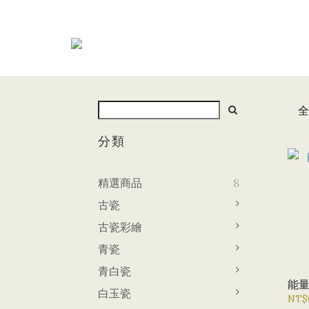
全
分類
精選商品
8
古瓷
古瓷彩繪
青瓷
青白瓷
能量
白玉瓷
NT$