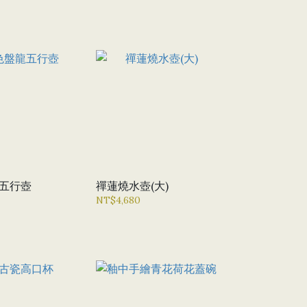
五行壺
禪蓮燒水壺(大)
NT$4,680