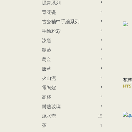
隱青系列
青花瓷
古瓷釉中手繪系列
手繪粉彩
汝窯
靛藍
烏金
唐草
火山泥
花苞
NT$
電陶爐
高杯
耐熱玻璃
燒水壺
15
茶
1