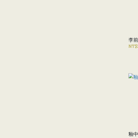
李
NT$2
釉