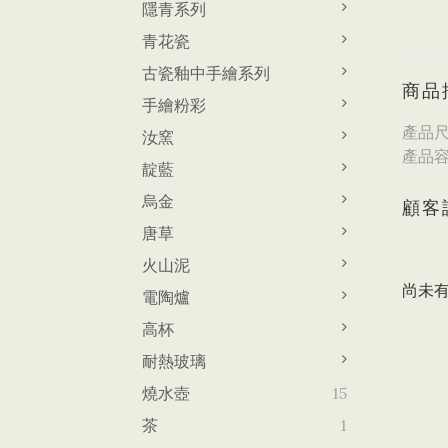
隱青系列
青花瓷
古瓷釉中手繪系列
商品
手繪粉彩
產品尺寸
汝窯
產品容
靛藍
烏金
顧客
唐草
火山泥
尚未
電陶爐
高杯
耐熱玻璃
燒水壺
15
茶
1