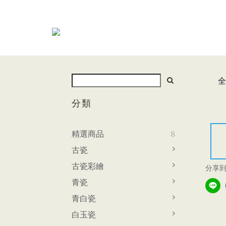
全
分類
精選商品
8
古瓷
古瓷彩繪
分享
青瓷
青白瓷
白玉瓷