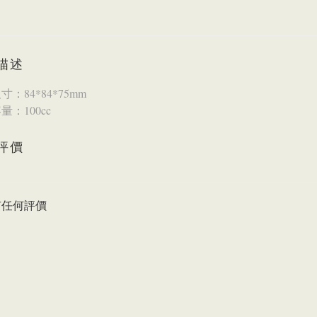
描述
：84*84*75mm
量：100cc
評價
有任何評價