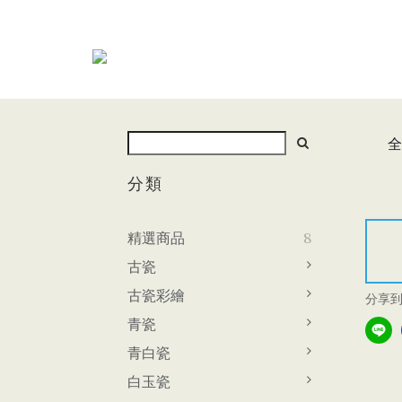
全
分類
精選商品
8
古瓷
古瓷彩繪
分享
青瓷
青白瓷
白玉瓷