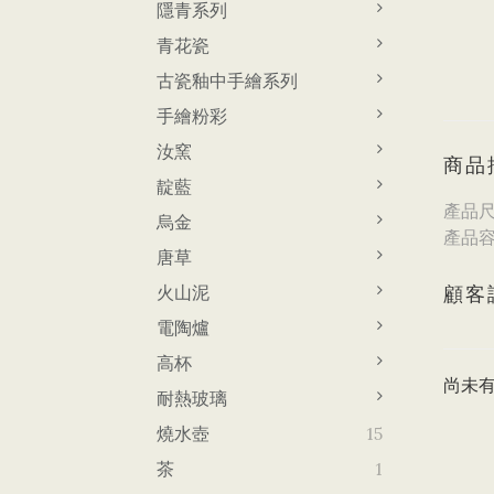
隱青系列
青花瓷
古瓷釉中手繪系列
手繪粉彩
汝窯
商品
靛藍
產品尺寸
烏金
產品容
唐草
火山泥
顧客
電陶爐
高杯
尚未
耐熱玻璃
燒水壺
15
茶
1