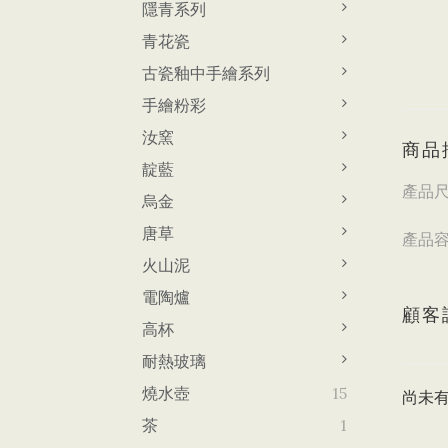
隱青系列
青花瓷
古瓷釉中手繪系列
手繪粉彩
汝窯
商品
靛藍
產品尺
烏金
四兩
唐草
產品容
四
火山泥
電陶爐
顧客
高杯
耐熱玻璃
燒水壺
15
尚未
茶
1