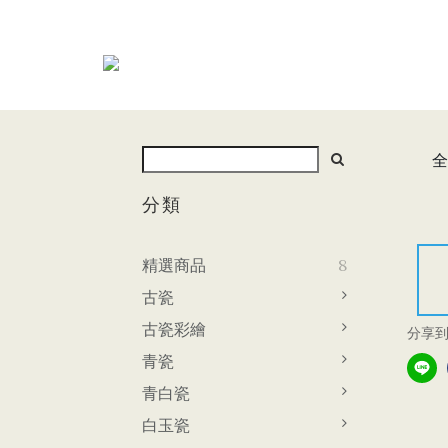
全
分類
精選商品
8
古瓷
古瓷彩繪
分享
青瓷
青白瓷
白玉瓷