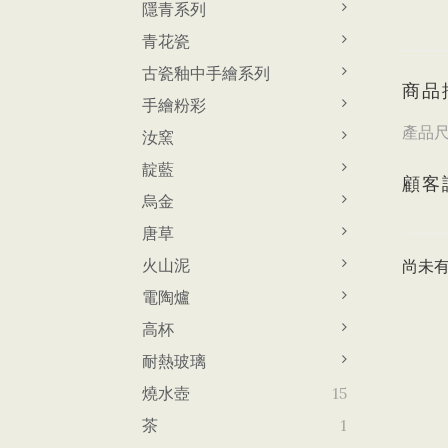
隱青系列
青花瓷
古瓷釉中手繪系列
商品
手繪粉彩
產品尺寸
汝窯
靛藍
顧客
烏金
唐草
火山泥
尚未
電陶爐
高杯
耐熱玻璃
燒水壺
15
茶
1