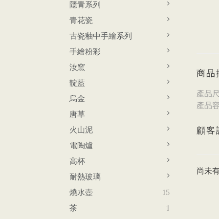
隱青系列
青花瓷
古瓷釉中手繪系列
手繪粉彩
汝窯
商品
靛藍
產品尺寸
烏金
產品容
唐草
火山泥
顧客
電陶爐
高杯
尚未
耐熱玻璃
燒水壺
15
茶
1