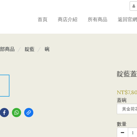
首頁
商店介紹
所有商品
返回官
部商品
靛藍
碗
靛藍蓋
NT$7,8
蓋碗
到
數量