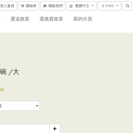
登入會員
購物車
聯絡我們
繁體中文
$ TWD
網
運送政策
退換貨政策
新的分頁
碗 /大
00