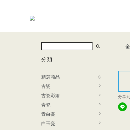
全
分類
精選商品
8
古瓷
古瓷彩繪
分享
青瓷
青白瓷
白玉瓷