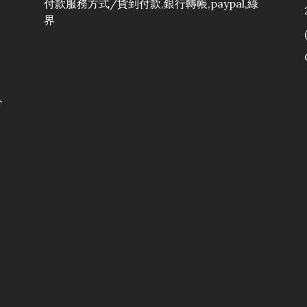
付款服務方式/貨到付款,銀行轉帳,paypal,綠
界
分