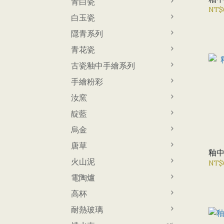
青白瓷
NT$
白玉瓷
隱青系列
青花瓷
古瓷釉中手繪系列
手繪粉彩
汝窯
靛藍
烏金
唐草
釉
火山泥
NT$
電陶爐
高杯
耐熱玻璃