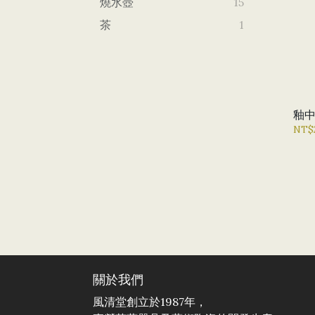
燒水壺
15
茶
1
釉
NT$
關於我們
風清堂創立於1987年，