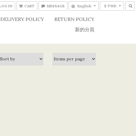
LOG IN
CART
MESSAGE
English
$ TWD
DELIVERY POLICY
RETURN POLICY
新的分頁