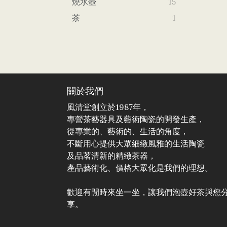
燒水壺
15
茶
1
關於我們
風清堂創立於1987年，
專營茶藝器具及藝術陶瓷的開發生產，
從專業的、藝術的、生活的角度，
不斷用心提供大眾細緻風雅的生活陶瓷
及品茗清新的精緻茶器，
產品藝術化、價格大眾化是我們的理想。
歡迎有閒時來坐一坐，讓我們泡壺好茶與您
享。