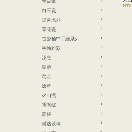
青白瓷
NT$
白玉瓷
隱青系列
青花瓷
古瓷釉中手繪系列
手繪粉彩
汝窯
靛藍
烏金
唐草
火山泥
電陶爐
高杯
耐熱玻璃