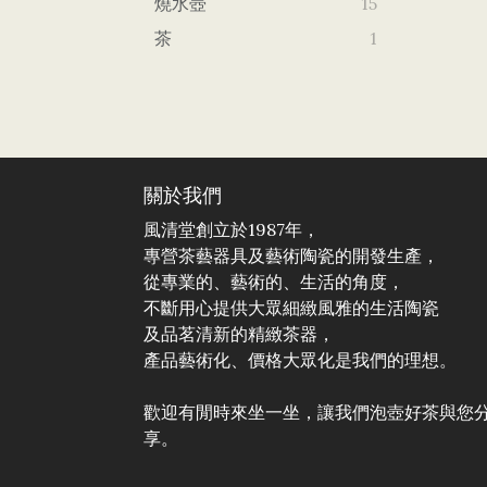
燒水壺
15
茶
1
關於我們
風清堂創立於1987年，
專營茶藝器具及藝術陶瓷的開發生產，
從專業的、藝術的、生活的角度，
不斷用心提供大眾細緻風雅的生活陶瓷
及品茗清新的精緻茶器，
產品藝術化、價格大眾化是我們的理想。
歡迎有閒時來坐一坐，讓我們泡壺好茶與您
享。