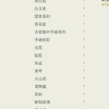
青白瓷
NT$
白玉瓷
隱青系列
青花瓷
古瓷釉中手繪系列
手繪粉彩
汝窯
靛藍
烏金
唐草
火山泥
電陶爐
高杯
耐熱玻璃