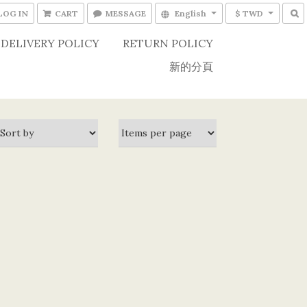
LOG IN
CART
MESSAGE
English
$ TWD
DELIVERY POLICY
RETURN POLICY
新的分頁