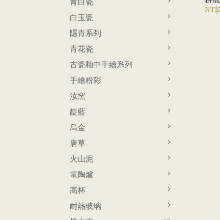
青白瓷
NT$
白玉瓷
隱青系列
青花瓷
古瓷釉中手繪系列
手繪粉彩
汝窯
靛藍
烏金
唐草
火山泥
電陶爐
高杯
耐熱玻璃