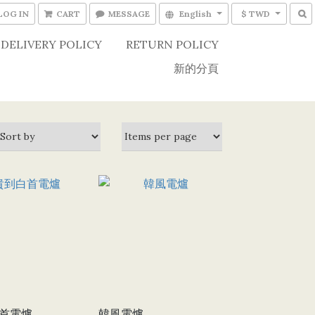
LOG IN
CART
MESSAGE
English
$ TWD
DELIVERY POLICY
RETURN POLICY
新的分頁
首電爐
韓風電爐