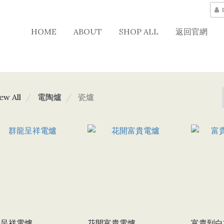
HOME
ABOUT
SHOP ALL
返回官網
ew All
電陶爐
瓷爐
龍呈祥電爐
花開富貴電爐
富貴到白