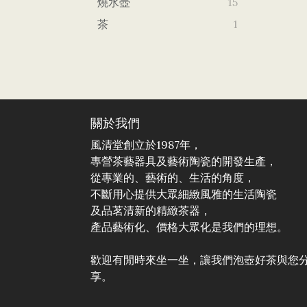
燒水壺
15
茶
1
關於我們
風清堂創立於1987年，
專營茶藝器具及藝術陶瓷的開發生產，
從專業的、藝術的、生活的角度，
不斷用心提供大眾細緻風雅的生活陶瓷
及品茗清新的精緻茶器，
產品藝術化、價格大眾化是我們的理想。
歡迎有閒時來坐一坐，讓我們泡壺好茶與您
享。