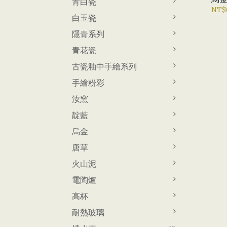
青白瓷
NT$6
白玉瓷
隱青系列
青花瓷
古瓷釉中手繪系列
手繪粉彩
汝窯
靛藍
烏金
唐草
火山泥
電陶爐
高杯
耐熱玻璃