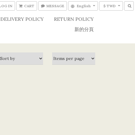
LOG IN
CART
MESSAGE
English
$ TWD
DELIVERY POLICY
RETURN POLICY
新的分頁