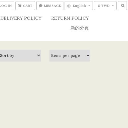
LOG IN
CART
MESSAGE
English
$ TWD
DELIVERY POLICY
RETURN POLICY
新的分頁