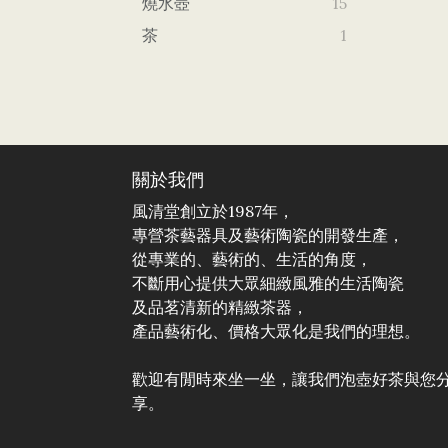
燒水壺
15
茶
1
關於我們
風清堂創立於1987年，
專營茶藝器具及藝術陶瓷的開發生產，
從專業的、藝術的、生活的角度，
不斷用心提供大眾細緻風雅的生活陶瓷
及品茗清新的精緻茶器，
產品藝術化、價格大眾化是我們的理想。
歡迎有閒時來坐一坐，讓我們泡壺好茶與您
享。