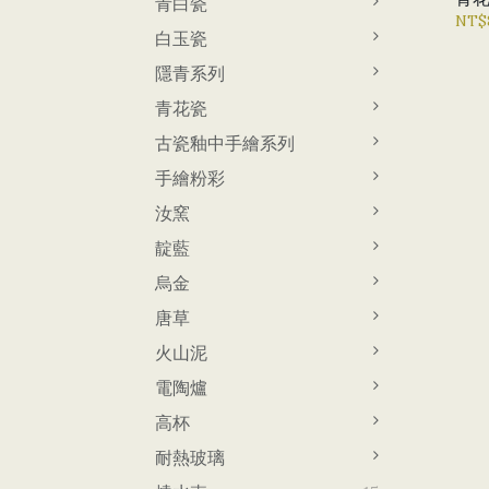
青白瓷
NT$
白玉瓷
隱青系列
青花瓷
古瓷釉中手繪系列
手繪粉彩
汝窯
靛藍
烏金
唐草
火山泥
電陶爐
高杯
耐熱玻璃