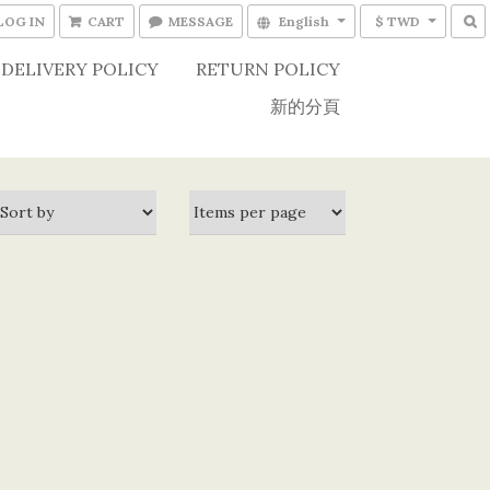
LOG IN
CART
MESSAGE
English
$ TWD
DELIVERY POLICY
RETURN POLICY
新的分頁