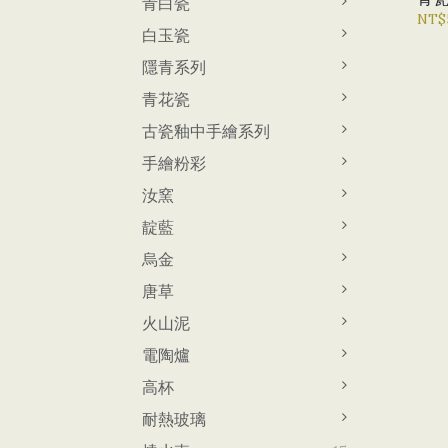
青白瓷
NT$
白玉瓷
隱青系列
青花瓷
古瓷釉中手繪系列
手繪粉彩
汝窯
靛藍
烏金
唐草
火山泥
電陶爐
高杯
耐熱玻璃