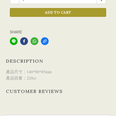
ADD TO CART
SHARE
DESCRIPTION
產品尺寸：140*90*85mm
產品容量：220cc
CUSTOMER REVIEWS