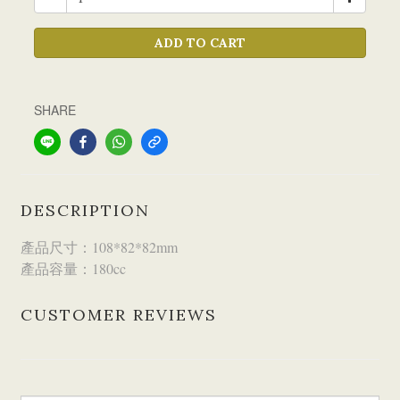
ADD TO CART
SHARE
DESCRIPTION
產品尺寸：108*82*82mm
產品容量：180cc
CUSTOMER REVIEWS