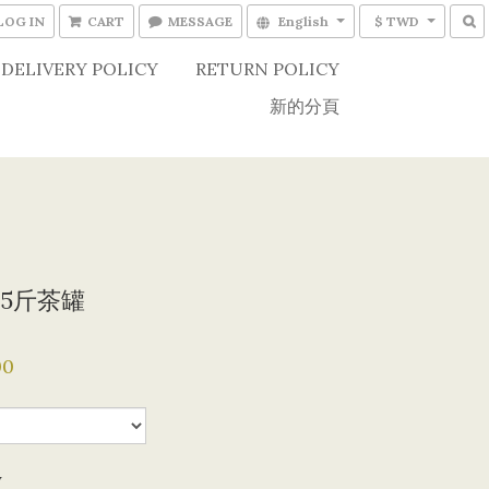
LOG IN
CART
MESSAGE
English
$ TWD
DELIVERY POLICY
RETURN POLICY
新的分頁
5斤茶罐
00
y