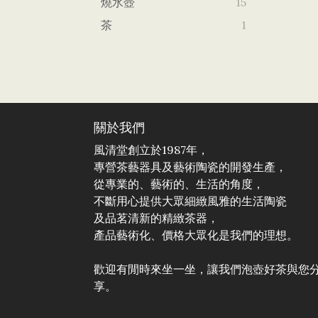
燒水壺
15
茶
1
關於我們
風清堂創立於1987年，
專營茶藝器具及藝術陶瓷的開發生產，
從專業的、藝術的、生活的角度，
不斷用心提供大眾細緻風雅的生活陶瓷
及品茗清新的精緻茶器，
產品藝術化、價格大眾化是我們的理想。
歡迎有閒時來坐一坐，讓我們泡壺好茶與您
享。