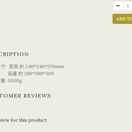
ADD T
CRIPTION
: 直筒 約 240*240*270mm
約 280*280*300
: 3000g
TOMER REVIEWS
view for this product