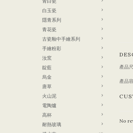
青白瓷
白玉瓷
隱青系列
青花瓷
古瓷釉中手繪系列
手繪粉彩
DES
汝窯
產品尺寸
靛藍
葫蘆 
烏金
產品容量
唐草
火山泥
CUS
電陶爐
高杯
No re
耐熱玻璃