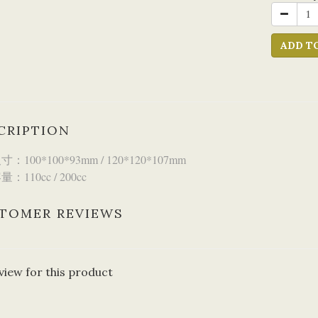
ADD T
CRIPTION
：100*100*93mm / 120*120*107mm
：110cc / 200cc
TOMER REVIEWS
view for this product