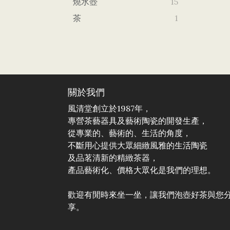
燒水壺
15
茶
1
關於我們
風清堂創立於1987年，
專營茶藝器具及藝術陶瓷的開發生產，
從專業的、藝術的、生活的角度，
不斷用心提供大眾細緻風雅的生活陶瓷
及品茗清新的精緻茶器，
產品藝術化、價格大眾化是我們的理想。
歡迎有閒時來坐一坐，讓我們泡壺好茶與您
享。