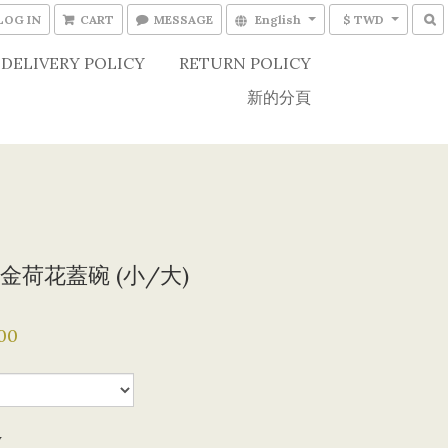
LOG IN
CART
MESSAGE
English
$ TWD
DELIVERY POLICY
RETURN POLICY
新的分頁
金荷花蓋碗 (小/大)
00
y