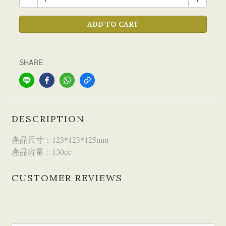
ADD TO CART
SHARE
DESCRIPTION
產品尺寸：123*123*125mm
產品容量：130cc
CUSTOMER REVIEWS