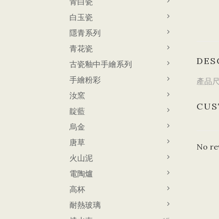
青白瓷
白玉瓷
隱青系列
青花瓷
DES
古瓷釉中手繪系列
手繪粉彩
產品尺寸
汝窯
CUS
靛藍
烏金
唐草
No re
火山泥
電陶爐
高杯
耐熱玻璃