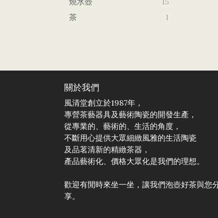
燒水壺
15
茶
1
關於我們
風清堂創立於1987年，
專營茶藝器具及藝術陶瓷的開發生產，
從專業的、藝術的、生活的角度，
不斷用心提供大眾細緻風雅的生活陶瓷
及品茗清新的精緻茶器，
產品藝術化、價格大眾化是我們的理想。
歡迎有閒時來坐一坐，讓我們泡壺好茶與您
享。