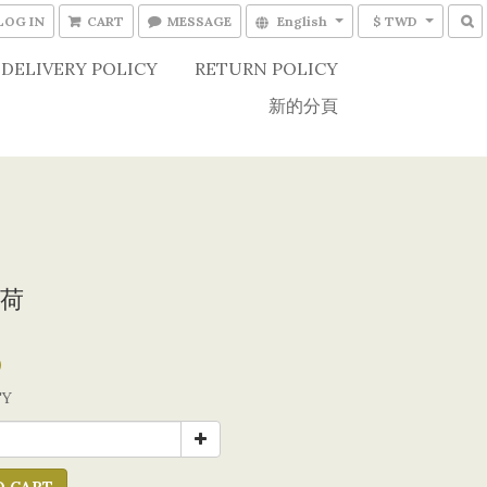
LOG IN
CART
MESSAGE
English
$ TWD
DELIVERY POLICY
RETURN POLICY
新的分頁
荷
0
TY