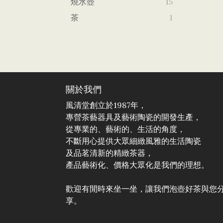
燒水壺
15
茶
1
關於我們
風清堂創立於1987年，
專營茶藝器具及藝術陶瓷的開發生產，
從專業的、藝術的、生活的角度，
不斷用心提供大眾細緻風雅的生活陶瓷
及品茗清新的精緻茶器，
產品藝術化、價格大眾化是我們的理想。
歡迎有閒時來坐一坐，讓我們泡壺好茶與您
享。