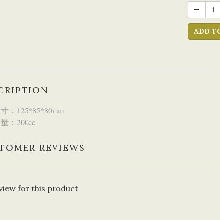
ADD T
CRIPTION
：125*85*80mm
量：200cc
TOMER REVIEWS
view for this product