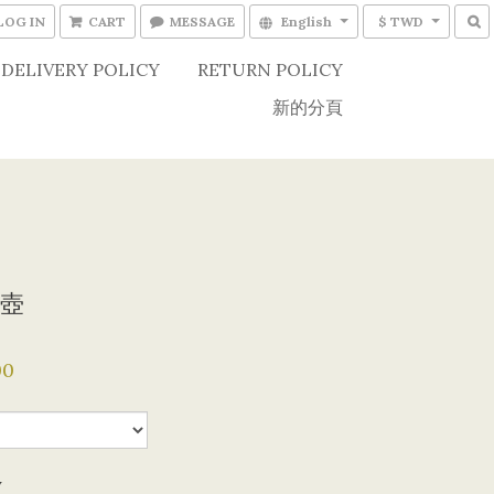
LOG IN
CART
MESSAGE
English
$ TWD
DELIVERY POLICY
RETURN POLICY
新的分頁
壺
00
y