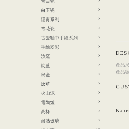
青白瓷
白玉瓷
隱青系列
青花瓷
古瓷釉中手繪系列
手繪粉彩
DES
汝窯
產品尺寸
靛藍
產品容
烏金
唐草
CUS
火山泥
電陶爐
No re
高杯
耐熱玻璃